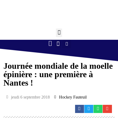
Retourner à l'accueil >
Boule lyonnaise
Gym volontaire
Randonnée Pédestre
Tennis de table
Journée mondiale de la moelle
épinière : une première à
Nantes !
jeudi 6 septembre 2018
Hockey Fauteuil