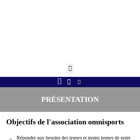
Retourner à l'accueil >
Boule lyonnaise
Gym volontaire
Randonnée Pédestre
Tennis de table
PRÉSENTATION
Objectifs de l'association omnisports
Répondre aux besoins des jeunes et moins jeunes de notre