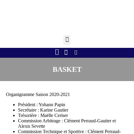
Retourner à l'accueil >
Boule lyonnaise
Gym volontaire
Randonnée Pédestre
Tennis de table
BASKET
Organigramme Saison 2020-2021
Président : Yohann Papin
Secrétaire : Karine Gautier
Trésorière : Maëlle Ceriser
Commission Arbitrage : Clément Perraud-Gautier et
Alexis Sevette
Commission Technique et Sportive : Clément Perraud-