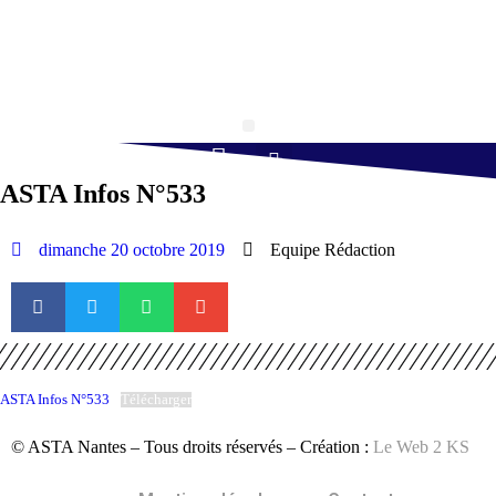
Retourner à l'accueil >
Boule lyonnaise
Gym volontaire
Randonnée Pédestre
Tennis de table
ASTA Infos N°533
dimanche 20 octobre 2019
Equipe Rédaction
ASTA Infos N°533
Télécharger
© ASTA Nantes – Tous droits réservés – Création :
Le Web 2 KS