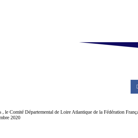
Harmonie
Loisirs
Randonnée Pédestre
Roller Sports
Te
tés , le Comité Départemental de Loire Atlantique de la Fédération Fra
cembre 2020