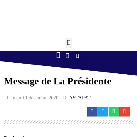
Retourner à l'accueil >
Boule lyonnaise
Gym volontaire
Randonnée Pédestre
Tennis de table
Message de La Présidente
mardi 1 décembre 2020
ASTAPAT