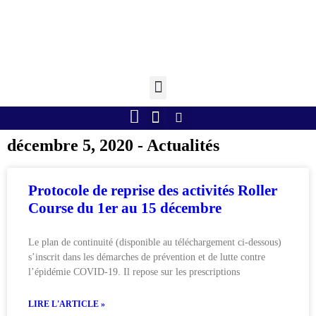
Retourner à l'accueil >
Boule lyonnaise
Gym volontaire
Randonnée Pédestre
Tennis de table
décembre 5, 2020 - Actualités
Protocole de reprise des activités Roller
Course du 1er au 15 décembre
Le plan de continuité (disponible au téléchargement ci-dessous)
s’inscrit dans les démarches de prévention et de lutte contre
l’épidémie COVID-19. Il repose sur les prescriptions
LIRE L'ARTICLE »