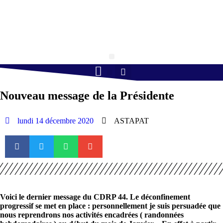
Retourner à l'accueil >
Boule lyonnaise
Gym volontaire
Randonnée Pédestre
Tennis de table
Nouveau message de la Présidente
lundi 14 décembre 2020
ASTAPAT
Voici le dernier message du CDRP 44. Le déconfinement
progressif se met en place : personnellement je suis persuadée que
nous reprendrons nos activités encadrées ( randonnées