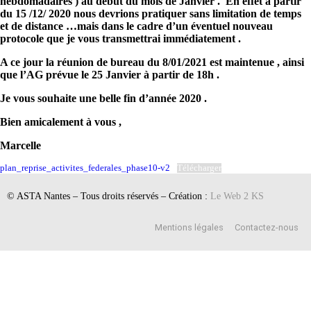
hebdomadaires ) au début du mois de Janvier . En effet à partir
du 15 /12/ 2020 nous devrions pratiquer sans limitation de temps
et de distance …mais dans le cadre d’un éventuel nouveau
protocole que je vous transmettrai immédiatement .
A ce jour la réunion de bureau du 8/01/2021 est maintenue , ainsi
que l’AG prévue le 25 Janvier à partir de 18h .
Je vous souhaite une belle fin d’année 2020 .
Bien amicalement à vous ,
Marcelle
plan_reprise_activites_federales_phase10-v2
Télécharger
© ASTA Nantes – Tous droits réservés – Création :
Le Web 2 KS
Mentions légales
Contactez-nous