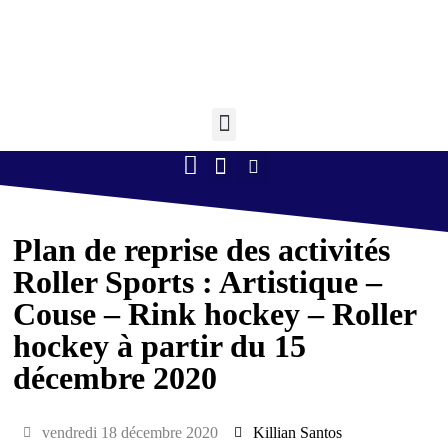
Retourner à l'accueil >
Boule lyonnaise
Gym volontaire
Randonnée Pédestre
Tennis de table
Plan de reprise des activités
Roller Sports : Artistique –
Couse – Rink hockey – Roller
hockey à partir du 15
décembre 2020
vendredi 18 décembre 2020
Killian Santos