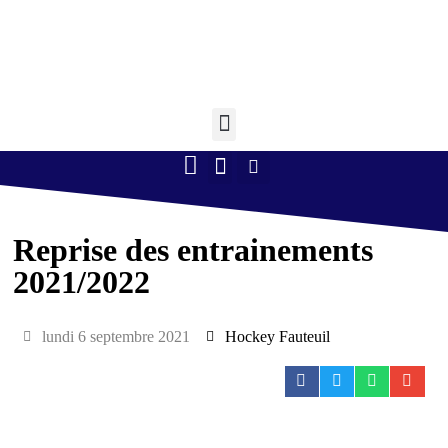
Retourner à l'accueil >
Boule lyonnaise
Gym volontaire
Randonnée Pédestre
Tennis de table
Reprise des entrainements
2021/2022
lundi 6 septembre 2021
Hockey Fauteuil