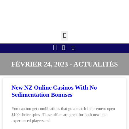
Retourner à l'accueil >
Boule lyonnaise
Gym volontaire
Randonnée Pédestre
Tennis de table
FÉVRIER 24, 2023 - ACTUALITÉS
New NZ Online Casinos With No
Sedimentation Bonuses
You can too get combinations that go a match inducement open
$100 shrive spins. These offers are great for both new and
experienced players and