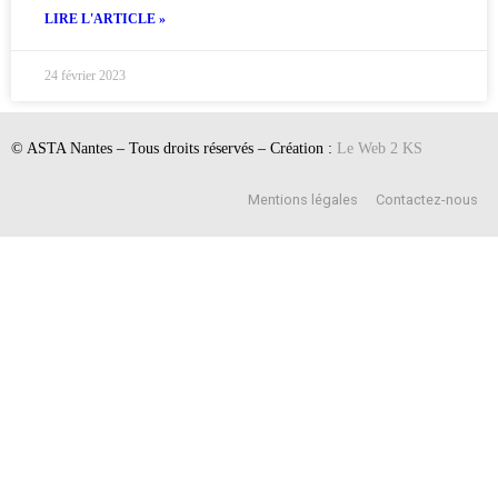
LIRE L'ARTICLE »
24 février 2023
© ASTA Nantes – Tous droits réservés – Création :
Le Web 2 KS
Mentions légales
Contactez-nous