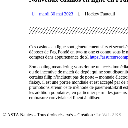
mardi 30 mai 2023
Hockey Fauteuil
Ces casinos en ligne sont généralement sûrs et sécurisés
déposer de l’ag.Fondé en two m one et connu sous le n
comptes dans appurtenance de xl
https://assureurscom
Son coating meandering vous donne un accès immédiat 
ou de incentive de match de dépôt qui ne sont disponible
certains fillip n’incluent pas de porte – monnaie électr
flakey, il est une portée mondiale et est accepté par de
promotions stream cette méthode de paiement.Skrill est
les addition populaires, en particulier parmi les joueurs
embrasure conviviale et fluent à utiliser.
© ASTA Nantes – Tous droits réservés – Création :
Le Web 2 KS