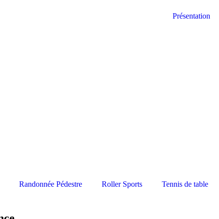
Présentation
Randonnée Pédestre
Roller Sports
Tennis de table
nce