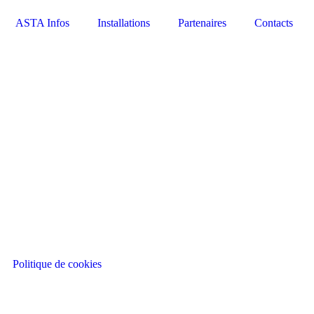
ASTA Infos
Installations
Partenaires
Contacts
Politique de cookies