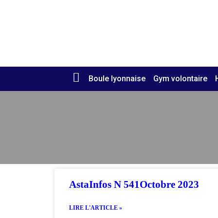
Retourner à l'accueil >
Boule lyonnaise
Gym volontaire
AstaInfos N 541Octobre 2023
LIRE L'ARTICLE »