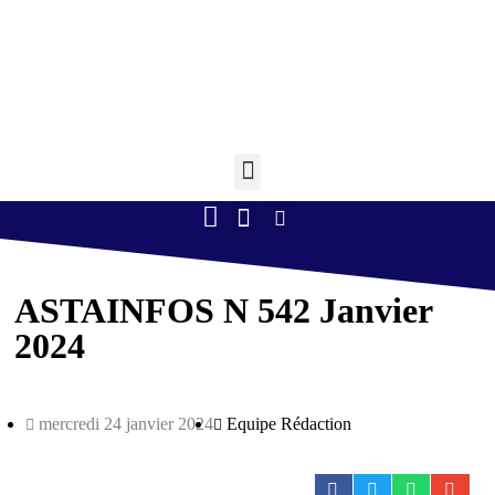
Retourner à l'accueil >
Boule lyonnaise
Gym volontaire
Randonnée Pédestre
Tennis de table
ASTAINFOS N 542 Janvier
2024
mercredi 24 janvier 2024
Equipe Rédaction