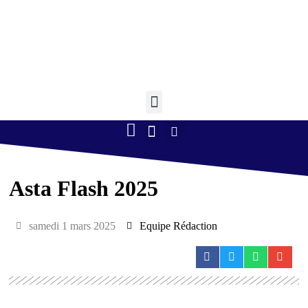
Retourner à l'accueil >
Boule lyonnaise
Gym volontaire
Randonnée Pédestre
Tennis de table
Asta Flash 2025
samedi 1 mars 2025
Equipe Rédaction