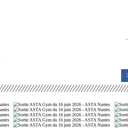
Harmonie
Loisirs
Randonnée Pédestre
Roller Sports
Te
6