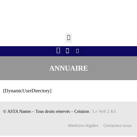
Retourner à l'accueil >
Boule lyonnaise
Gym volontaire
Randonnée Pédestre
Tennis de table
ANNUAIRE
[DynamicUserDirectory]
© ASTA Nantes – Tous droits réservés – Création :
Le Web 2 KS
Mentions légales
Contactez-nous