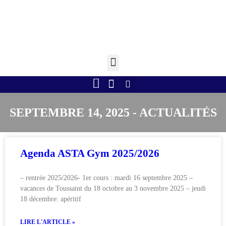
Retourner à l'accueil >
Boule lyonnaise
Gym volontaire
Randonnée Pédestre
Tennis de table
SEPTEMBRE 14, 2025 - ACTUALITÉS
Agenda ASTA Gym 2025/2026
– rentrée 2025/2026- 1er cours : mardi 16 septembre 2025 –
vacances de Toussaint du 18 octobre au 3 novembre 2025 – jeudi
18 décembre: apéritif
LIRE L'ARTICLE »