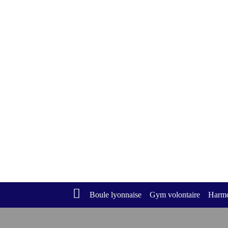
Retourner à l'accueil >
Boule lyonnaise
Gym volontaire
Harmo