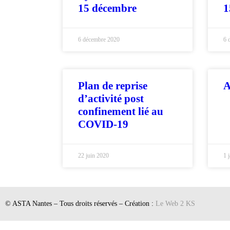
15 décembre
1
6 décembre 2020
6 
Plan de reprise
A
d’activité post
confinement lié au
COVID-19
22 juin 2020
1 
© ASTA Nantes – Tous droits réservés – Création :
Le Web 2 KS