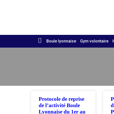
Retourner à l'accueil >
Boule lyonnaise
Gym volontaire
Protocole de reprise
P
de l’activité Boule
d
Lyonnaise du 1er au
P