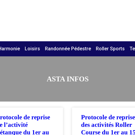
Harmonie
Loisirs
Randonnée Pédestre
Roller Sports
Te
ASTA INFOS
rotocole de reprise
Protocole de reprise
e l’activité
des activités Roller
étanque du 1er au
Course du 1er au 1